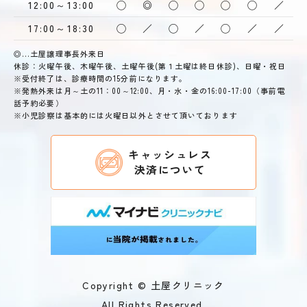
12:00～13:00
◯
◎
◯
◯
◯
◯
／
17:00～18:30
◯
／
◯
／
◯
／
／
◎…土屋譲理事長外来日
休診：火曜午後、木曜午後、土曜午後(第１土曜は終日休診)、日曜・祝日
※受付終了は、診療時間の15分前になります。
※発熱外来は月～土の11：00～12:00、月・水・金の16:00-17:00（事前電
話予約必要）
※小児診察は基本的には火曜日以外とさせて頂いております
キャッシュレス
決済について
Copyright © 土屋クリニック
All Rights Reserved.