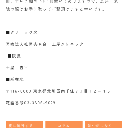
冊、テレビ棚の下に1冊置いてありますので、是非ご来
院の際はお手に取ってご覧頂けますと幸いです。
■クリニック名
医療法人社団杏音会 土屋クリニック
■院長
土屋 杏平
■所在地
〒116-0003 東京都荒川区南千住７丁目１２−１５
電話番号
03-3806-9029
夏に流行する手足口病の話
コラム
熱中症にならないために！熱中症を予防する3つのポイント