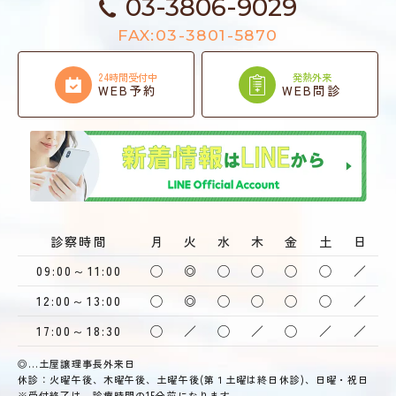
03-3806-9029
FAX:03-3801-5870
24時間受付中
発熱外来
WEB予約
WEB問診
診察時間
月
火
水
木
金
土
日
09:00～11:00
◯
◎
◯
◯
◯
◯
／
12:00～13:00
◯
◎
◯
◯
◯
◯
／
17:00～18:30
◯
／
◯
／
◯
／
／
◎…土屋譲理事長外来日
休診：火曜午後、木曜午後、土曜午後(第１土曜は終日休診)、日曜・祝日
※受付終了は、診療時間の15分前になります。