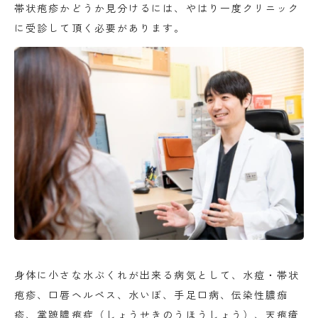
帯状疱疹かどうか見分けるには、やはり一度クリニック
に受診して頂く必要があります。
身体に小さな水ぶくれが出来る病気として、水痘・帯状
疱疹、口唇ヘルペス、水いぼ、手足口病、伝染性膿痂
疹、掌蹠膿疱症（しょうせきのうほうしょう）、天疱瘡