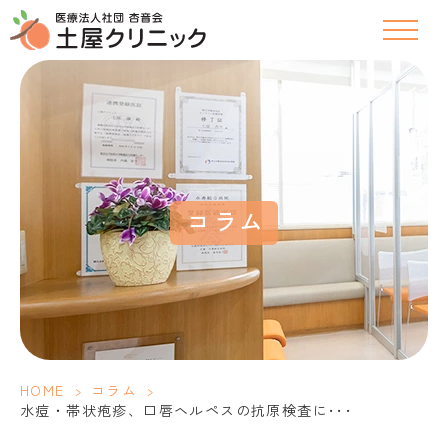
コラム
HOME
>
コラム
>
水痘・帯状疱疹、口唇ヘルペスの抗原検査に･･･