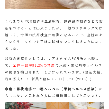
これまでもPCR検査や血液検査、顕微鏡の検査などで診
断をつけることは出来ましたが、一般のクリニックでは
難しく、今回の抗原検査が可能となることで、当院のよ
うなクリニックでも正確な診断をつけられるようになり
ました。
診断の正確性としては、リアルタイムPCR法と比較し
て、
全体一致率96.2%の精度
で水痘・帯状疱疹ウイルス
の抗原を検出されたことが知られています。(渡辺大輔,
浅田秀夫ら ： 新薬と臨床 67（1）, 23（2018）)
水痘・帯状疱疹
や
口唇ヘルペス（単純ヘルペス感染）
か
もしれないと思われた方はご相談頂ければと思います。