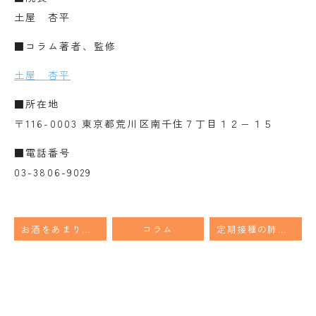
土屋 杏平
■コラム著者、監修
土屋 杏平
■所在地
〒116-0003 東京都荒川区南千住７丁目１２−１５
■電話番号
03-3806-9029
お酒をあまり飲まないのに生じる脂肪肝の原因を５つ解説します。
コラム
定期接種の肺炎球菌ワクチンが”PCV20(プレベナー20)”に2026年4月から変わります